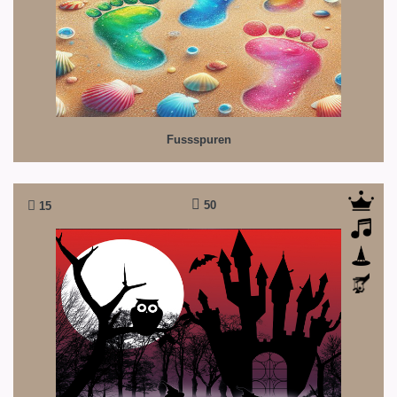
Fussspuren
50
15
Hexenschule
Heia, Walpurgisnacht!