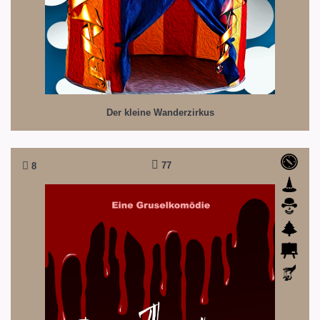
Der kleine Wanderzirkus
77
8
Die Abenteuer des Grafen von Gramaldur
Eine schrille Gruselkomödie für die ganze Familie