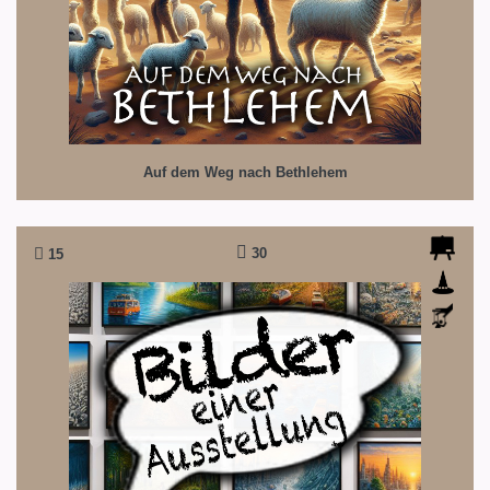
Auf dem Weg nach Bethlehem
30
15
Bilder einer Ausstellung
Eine geschwätzige Ausstellung mit brisantem
Umweltthema