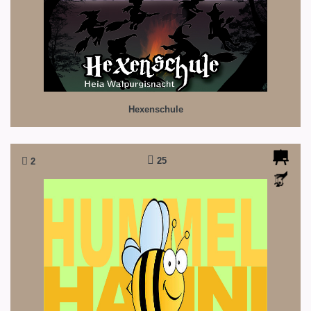
Hexenschule
25
2
Hummel Hanni
So sieht der Frühling aus...