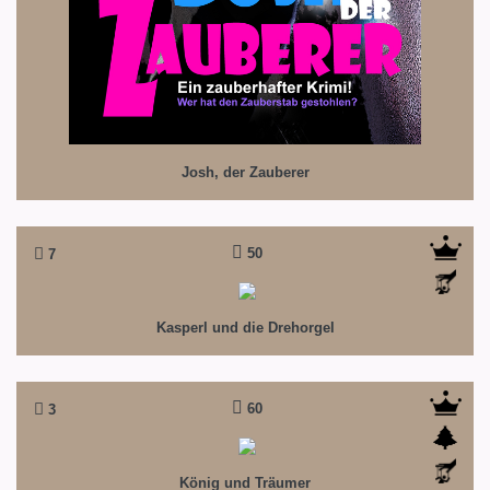
Josh, der Zauberer
50
7
Kasperl und die Drehorgel
Ein neues Abenteuer für das Kasperletheater
Kasperl und die Drehorgel
60
3
König und Träumer
Wenn man die Welt entdecken will...
König und Träumer