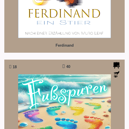
Ferdinand
40
18
Fussspuren
Fußspuren gibt es nicht nur im Sand...