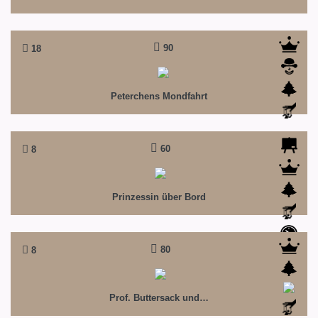
90
18
Peterchens Mondfahrt
Eine phantastisch komische Reise durch das
geheimnisvolle Weltall
Peterchens Mondfahrt
60
8
Prinzessin über Bord
Was für ein Abenteuer! Oder nur geträumt!?
Prinzessin über Bord
80
8
Prof. Buttersack und die furchtbaren Drei
Ein Weltraummärchen! Aus der 'Prof. Buttersack-
Trilogie' Teil 3
Prof. Buttersack und…