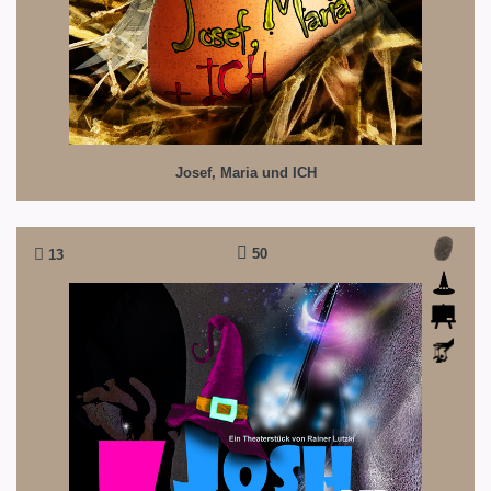
Josef, Maria und ICH
50
13
Josh, der Zauberer
Wer hat den Zauberstab gestohlen?