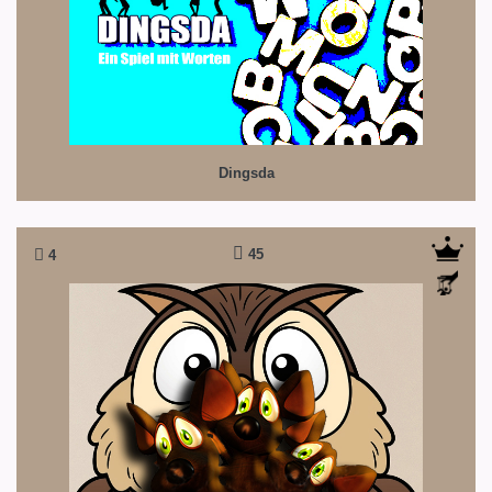
Dingsda
45
4
Don´t be mousy
Manchmal hilft frech echt weiter...