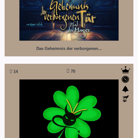
Das Geheimnis der verborgenen…
70
14
Das Glückskind
Nach dem Grimm'schen Märchen: Der Teufel mit den
drei goldenen Haaren