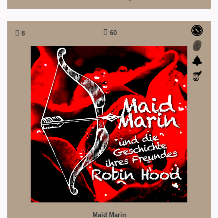
60
8
Maid Marin
Die Geschichte von Robin Hood
Maid Marin