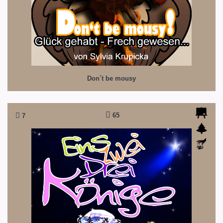
Don´t be mousy
65
7
Eins, zwei, drei Könige
Ein biblisches Weihnachtsvergnügen