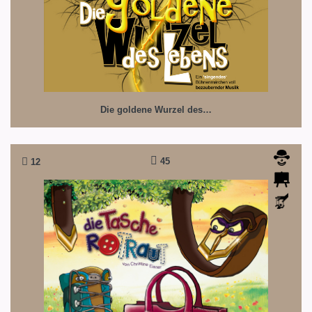
Die goldene Wurzel des…
45
12
Die Tasche Rotraud liebt Bergschuh Bernie
Klamotten komisch...