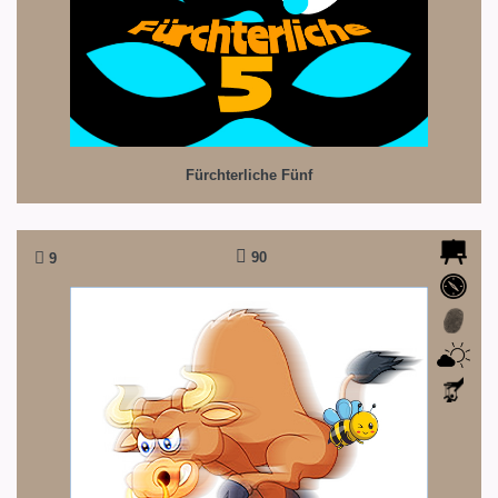
Fürchterliche Fünf
90
9
Ferdinand
... dabei liebt der Ferdinand doch Blumen.