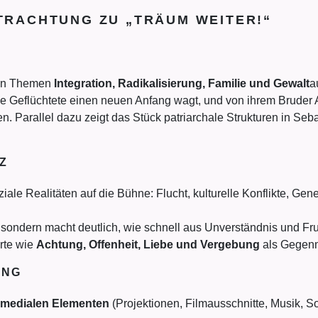
RACHTUNG ZU „TRÄUM WEITER!“
exen Themen
Integration, Radikalisierung, Familie und Gewalt
a
ge Geflüchtete einen neuen Anfang wagt, und von ihrem Bruder Ar
iben. Parallel dazu zeigt das Stück patriarchale Strukturen in S
Z
ziale Realitäten auf die Bühne: Flucht, kulturelle Konflikte, G
 sondern macht deutlich, wie schnell aus Unverständnis und Fr
rte wie
Achtung, Offenheit, Liebe und Vergebung
als Gegenm
UNG
imedialen Elementen
(Projektionen, Filmausschnitte, Musik, So