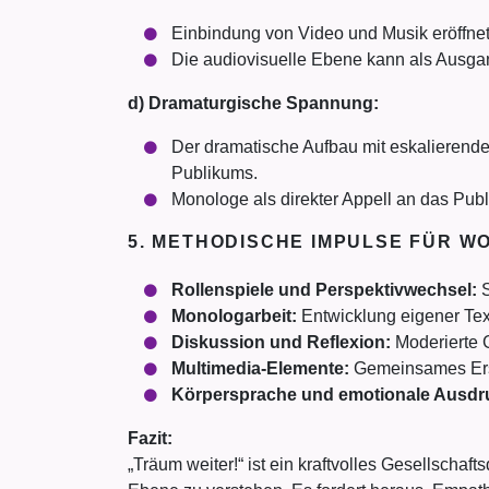
Einbindung von Video und Musik eröffnet 
Die audiovisuelle Ebene kann als Ausgan
d) Dramaturgische Spannung:
Der dramatische Aufbau mit eskalierend
Publikums.
Monologe als direkter Appell an das Pub
5. METHODISCHE IMPULSE FÜR 
Rollenspiele und Perspektivwechsel:
S
Monologarbeit:
Entwicklung eigener Tex
Diskussion und Reflexion:
Moderierte G
Multimedia-Elemente:
Gemeinsames Erst
Körpersprache und emotionale Ausdru
Fazit:
„Träum weiter!“ ist ein kraftvolles Gesellsch