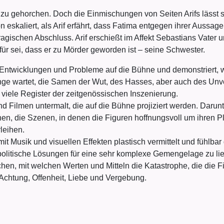
zu gehorchen. Doch die Einmischungen von Seiten Arifs lässt s
on eskaliert, als Arif erfährt, dass Fatima entgegen ihrer Aussa
tragischen Abschluss. Arif erschießt im Affekt Sebastians Vate
ür sei, dass er zu Mörder geworden ist – seine Schwester.
le Entwicklungen und Probleme auf die Bühne und demonstriert, 
ange wartet, die Samen der Wut, des Hasses, aber auch des Unv
iele Register der zeitgenössischen Inszenierung.
 Filmen untermalt, die auf die Bühne projiziert werden. Darunt
en, die Szenen, in denen die Figuren hoffnungsvoll um ihren P
leihen.
t Musik und visuellen Effekten plastisch vermittelt und fühlba
 politische Lösungen für eine sehr komplexe Gemengelage zu lie
chen, mit welchen Werten und Mitteln die Katastrophe, die die 
: Achtung, Offenheit, Liebe und Vergebung.