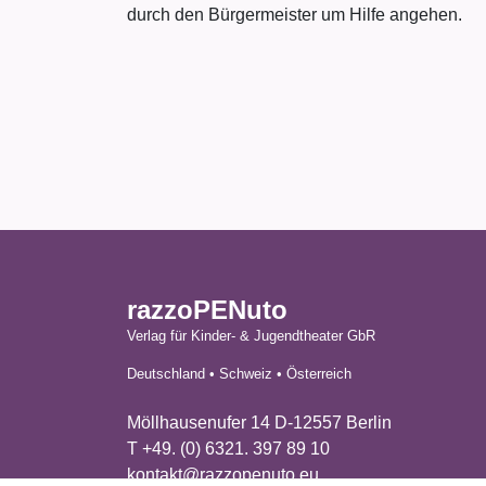
durch den Bürgermeister um Hilfe angehen.
razzoPENuto
Verlag für Kinder- & Jugendtheater GbR
Deutschland • Schweiz • Österreich
Möllhausenufer 14 D-12557 Berlin
T +49. (0) 6321. 397 89 10
kontakt@razzopenuto.eu