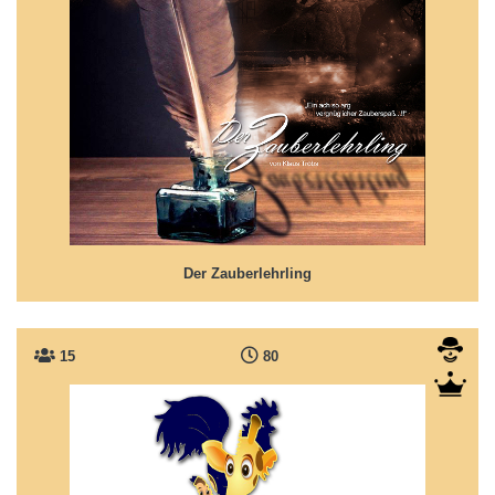
Der Zauberlehrling
Zauberei mit Hindernissen
Der Zauberlehrling
15
80