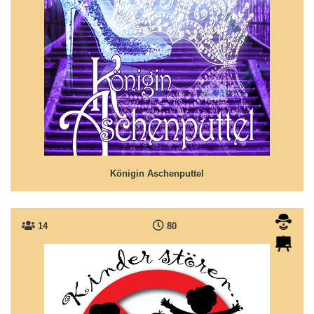
Königin Aschenputtel
Was wäre, wenn das Grimm-Märchen Aschenputtel eine
zweite Folge hätte!?
Königin Aschenputtel
14
80