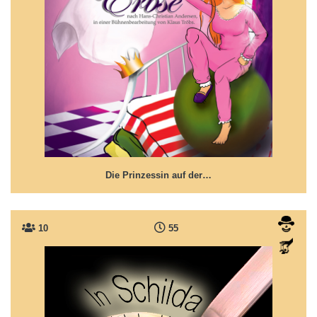
Die Prinzessin auf der Erbse
Das Märchen über eine arg ungemütliche Hülsenfrucht
...
Die Prinzessin auf der…
10
55