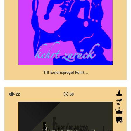
Till Eulenspiegel kehrt zurück
Ein Schalk und Narr, wer böses dabei denkt!?
Till Eulenspiegel kehrt…
22
60