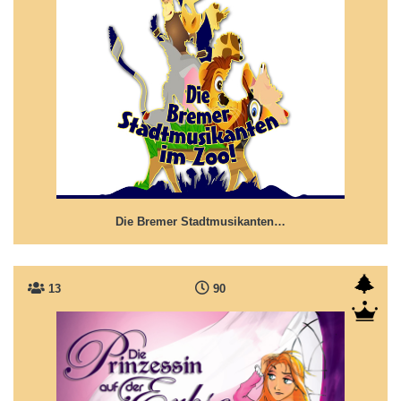
Die Bremer Stadtmusikanten im Zoo
Ein tierisch, chaotisches Vergnügen
Die Bremer Stadtmusikanten…
13
90