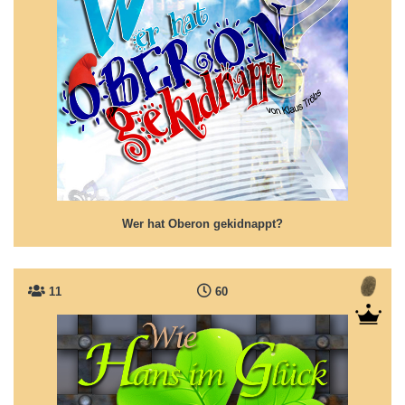
Wer hat Oberon gekidnappt?
Ein spannender Zwergenkrimi mit einem Schuss
magischer Zauberkraft
Wer hat Oberon gekidnappt?
11
60