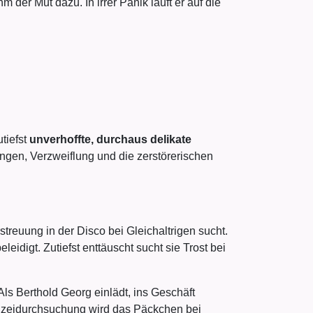
 der Mut dazu. In irrer Panik läuft er auf die
utiefst
unverhoffte, durchaus delikate
ungen, Verzweiflung und die zerstörerischen
rstreuung in der Disco bei Gleichaltrigen sucht.
idigt. Zutiefst enttäuscht sucht sie Trost bei
Als Berthold Georg einlädt, ins Geschäft
olizeidurchsuchung wird das Päckchen bei