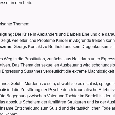
esser in den Leib.
brisante Themen:
sigung:
Die Krise in Alexanders und Bärbels Ehe und die dara
zeigt, wie elterliche Probleme Kinder in Abgründe treiben könn
nszene:
Georgs Kontakt zu Berthold und sein Drogenkonsum sind d
 Weg in die Prostitution, zunächst aus Not, dann unter Erpres
ativen. Das Thema der sexuellen Ausbeutung wird schonungslo
 Erpressung Susannes verdeutlicht die extreme Machtlosigkeit 
nes Gefühl, Mörderin zu sein, obwohl sie es nicht ist, spiegelt
matisiert die Zerstörung der Psyche durch traumatische Erlebnis
ie Begegnung zwischen Vater und Tochter im Bordell ist der u
 das absolute Scheitern der familiären Strukturen und ist der A
nsame Entscheidung zum Suizid und die tatsächlichen Tode a
und Scham.