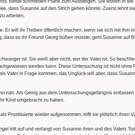
is. Beide schmieden Pläne zum Aussteigen. Sie wollen in die
Idee, dass Susanne auf den Strich gehen könnte. Zuerst lehnt si
 zu arbeiten.
 Er will ihr Treiben öffentlich machen, wenn sie sich mit ihm ni
g, dass es ihr Freund Georg büßen müsste, geht Susanne auf Be
chwanger ist. Sie weiß aber nicht, wer der Vater ist. So beschl
 nachgewiesen werden kann. Diese Untersuchung ist nicht ohne 
als Vater in Frage kommen, das Unglück will aber, dass Susann
nn nah. Als Georg aus dem Untersuchungsgefängnis entlassen wi
 ihr Kind umgebracht zu haben.
als Prostituierte wieder aufgenommen, trifft sie plötzlich ihren 
gel tritt auf und verlangt von Susanne ihren und des Vaters To