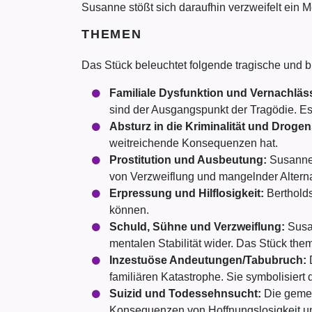
Susanne stößt sich daraufhin verzweifelt ein M
THEMEN
Das Stück beleuchtet folgende tragische und 
Familiale Dysfunktion und Vernachläs
sind der Ausgangspunkt der Tragödie. Es 
Absturz in die Kriminalität und Droge
weitreichende Konsequenzen hat.
Prostitution und Ausbeutung:
Susannes
von Verzweiflung und mangelnder Altern
Erpressung und Hilflosigkeit:
Bertholds
können.
Schuld, Sühne und Verzweiflung:
Susan
mentalen Stabilität wider. Das Stück the
Inzestuöse Andeutungen/Tabubruch:
D
familiären Katastrophe. Sie symbolisiert
Suizid und Todessehnsucht:
Die gemei
Konsequenzen von Hoffnungslosigkeit 