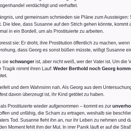
ogenhandel verdächtigt und verhaftet.
gnis, und gemeinsam schmieden sie Pläne zum Aussteigen: Si
 Die Idee, dass Susanne auf den Strich gehen könnte, kommt auf
mal in ein Bordell, um als Prostituierte zu arbeiten.
resst sie: Er droht, ihre Prostitution öffentlich zu machen, wenn
Drohung, dass Georg es sonst büßen müsste, willigt Susanne ein
s sie
schwanger
ist, aber nicht weiß, wer der Vater ist. Um die V
 Tragik nimmt ihren Lauf:
Weder Berthold noch Georg kommen
tet.
weifelt und dem Wahnsinn nah. Als Georg aus dem Untersuchung
nfest davon überzeugt ist, ihr Kind getötet zu haben.
it als Prostituierte wieder aufgenommen – kommt es zur
unverho
etroffen und unfähig, die Scham zu ertragen, weshalb sie beschl
ters Tod. Susanne fleht ihn an, nur ihr Leben zu nehmen und da
en Moment fehlt ihm der Mut. In irrer Panik läuft er auf die St