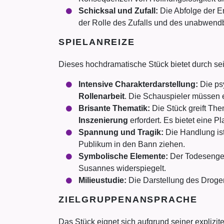
Schicksal und Zufall:
Die Abfolge der E
der Rolle des Zufalls und des unabwendb
SPIELANREIZE
Dieses hochdramatische Stück bietet durch se
Intensive Charakterdarstellung:
Die ps
Rollenarbeit
. Die Schauspieler müssen 
Brisante Thematik:
Die Stück greift Them
Inszenierung
erfordert. Es bietet eine 
Spannung und Tragik:
Die Handlung is
Publikum in den Bann ziehen.
Symbolische Elemente:
Der Todesengel 
Susannes widerspiegelt.
Milieustudie:
Die Darstellung des Drogen
ZIELGRUPPENANSPRACHE
Das Stück eignet sich aufgrund seiner explizi