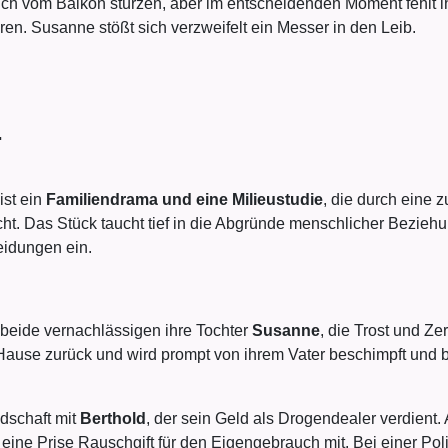
 sich vom Balkon stürzen, aber im entscheidenden Moment fehlt ihm
n. Susanne stößt sich verzweifelt ein Messer in den Leib.
.
ist ein
Familien­drama und eine Milieustudie
, die durch eine z
ht. Das Stück taucht tief in die Abgründe menschlicher Bezieh
idungen ein.
 beide vernachlässigen ihre Tochter
Susanne
, die Trost und Ze
use zurück und wird prompt von ihrem Vater beschimpft und bele
dschaft mit
Berthold
, der sein Geld als Drogendealer verdient. 
r eine Prise Rauschgift für den Eigengebrauch mit. Bei einer P