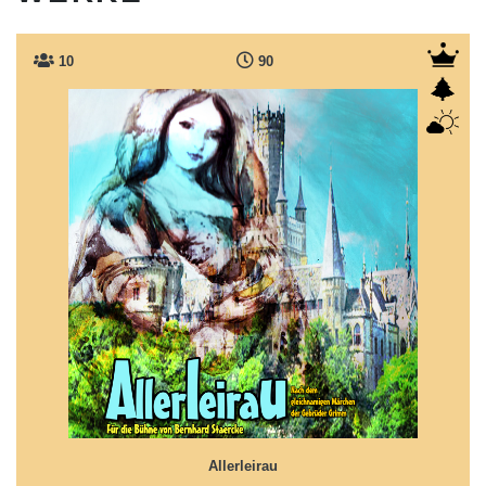
10
90
Allerleirau
Ein seltenes, doch faszinierend märchenhaftes Grimm
Werk
Allerleirau