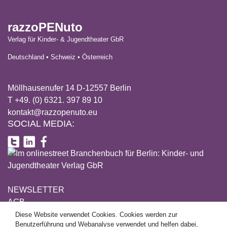
razzoPENuto
Verlag für Kinder- & Jugendtheater GbR
Deutschland • Schweiz • Österreich
Möllhausenufer 14 D-12557 Berlin
T +49. (0) 6321. 397 89 10
kontakt@razzopenuto.eu
SOCIAL MEDIA:
NEWSLETTER
AGB
DATENSCHUTZ
Diese Website verwendet Cookies. Cookies werden zur
This site uses cookies. Cookies are used for user guidance and
Benutzerführung und Webanalyse verwendet und helfen dabei,
IMPRESSUM