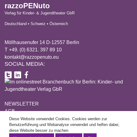
razzoPENuto
Verlag für Kinder- & Jugendtheater GbR
Deutschland • Schweiz • Österreich
Möllhausenufer 14 D-12557 Berlin
T +49. (0) 6321. 397 89 10
kontakt@razzopenuto.eu
SOCIAL MEDIA:
NEWSLETTER
AGB
DATENSCHUTZ
Diese Website verwendet Cookies. Cookies werden zur
This site uses cookies. Cookies are used for user guidance and
Benutzerführung und Webanalyse verwendet und helfen dabei,
IMPRESSUM
web analytics and help to make this website better.
diese Website besser zu machen.