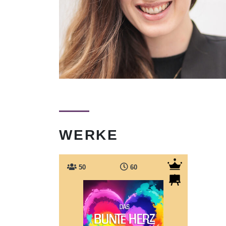
WERKE
50
60
Das bunte Herz der Tiere
Egal wer und wie und was man