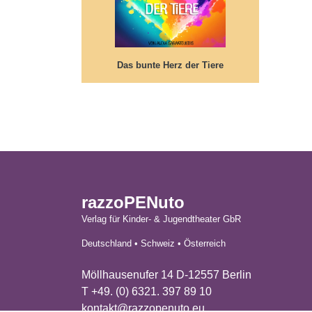
ist... Erst bunt wird's prächtig!
Das bunte Herz der Tiere
razzoPENuto
Verlag für Kinder- & Jugendtheater GbR
Deutschland • Schweiz • Österreich
Möllhausenufer 14 D-12557 Berlin
T +49. (0) 6321. 397 89 10
kontakt@razzopenuto.eu