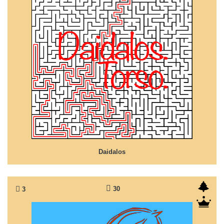
Daidalos
Ein Gegenentwurf zur Antike...
Daidalos
30
3