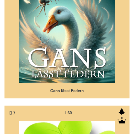
Gans lässt Federn
Das hat man nun davon...
Gans lässt Federn
60
7