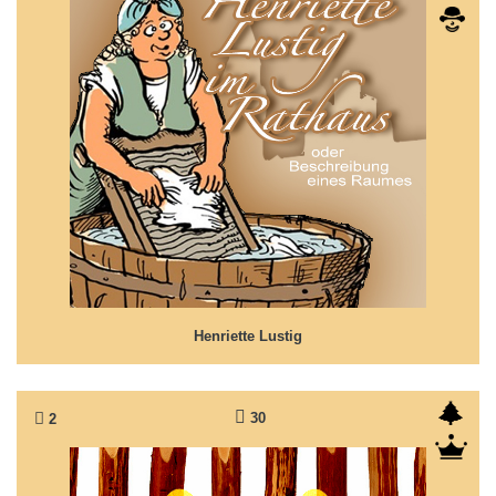
Henriette Lustig
Waschfrau 'Mutter Lustig' aus Köpenick
Henriette Lustig
30
2