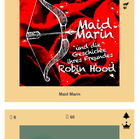
Maid Marin
Die Geschichte von Robin Hood
Maid Marin
60
8