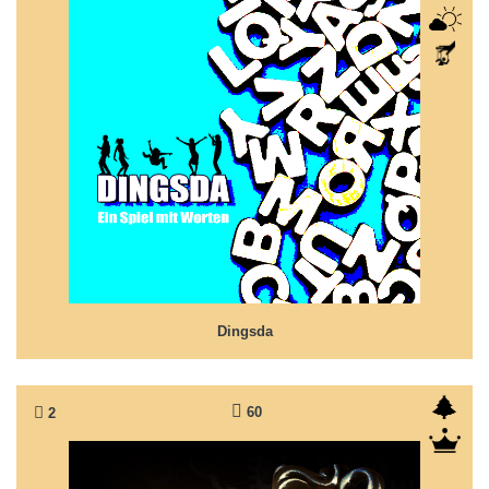
Dingsda
Ein Spiel mit Worten.
Dingsda
60
2