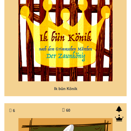
Ik bün Könik
Märchen nach Grimms 'Der Zaunkönig
Ik bün Könik
60
6