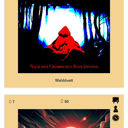
Waldduett
Märchen nach Grimms 'Rotkäppchen'
Waldduett
60
7