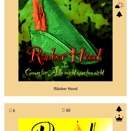
Räuber Hood
So wurde er zur Legende des Gerechten...
Räuber Hood
60
6