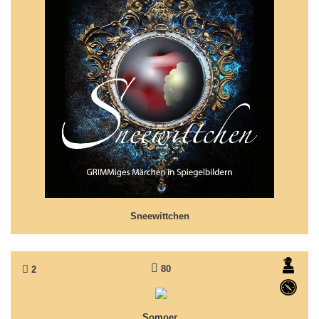
Sneewittchen
Wir haben uns NICHT verschrieben... Märchen nach
Grimms 'Schneewittchen'
Sneewittchen
80
2
Somoer
Sehen - Sagen - Sein
Somoer