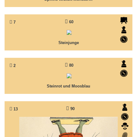
60
7
Steinjunge
Auf der Suche nach dem Sein und Werden...
Steinjunge
80
2
Steinrot und Moosblau
So ist es... oder doch nicht!?
Steinrot und Moosblau
90
13