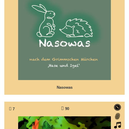
Nasowas
Märchen nach Grimms 'Hase und Igel'
Nasowas
90
7