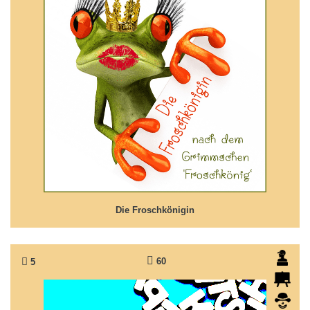
Die Froschkönigin
Liebesgeschichte nach Grimms Märchen 'Der
Froschkönig
Die Froschkönigin
60
5