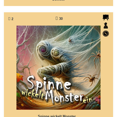
30
2
Spinne wickelt Monster ein
Wie man eine 'Dumpfbacke' überlistet...
Spinne wickelt Monster…