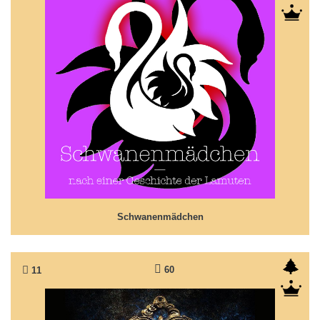
Schwanenmädchen
Eine märchenhafte Geschichte aus Sibirien...
Schwanenmädchen
60
11