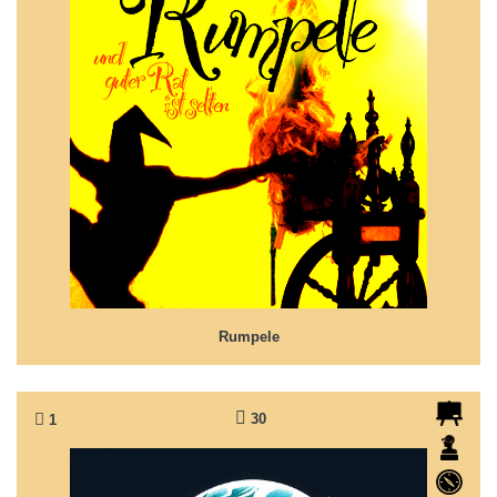
Rumpele
Märchen nach Grimms 'Rumpelstilzchen'
Rumpele
30
1