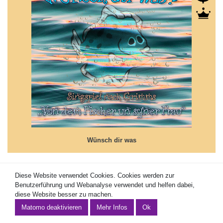
Wünsch dir was
Nach den Gebrüdern Grimm...
Wünsch dir was
Diese Website verwendet Cookies. Cookies werden zur
90
11
This site uses cookies. Cookies are used for user guidance and
Benutzerführung und Webanalyse verwendet und helfen dabei,
Wer rettet den Dieb
web analytics and help to make this website better.
diese Website besser zu machen.
... hier wird ordentlich gerannt.
Mehr Informationen
Mehr Infos
Wer rettet den Dieb